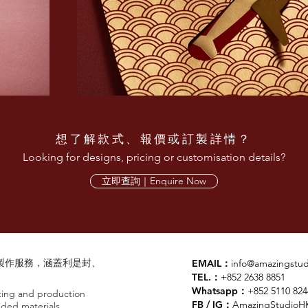
想了解款式、報價或訂製詳情？
Looking for designs, pricing or customisation details?
立即查詢｜Enquire Now
刷及製作服務，涵蓋利是封、
EMAIL：
info@amazingstu
TEL.：
+852 2638 8851
Whatsapp：
+852 5110 824
ting and production
FB / IG：
AmazingStudioH
nded materials.