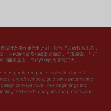
io 為東瀛遊設計及製作企業利是封，以旅行與啟程為主題，
號、金色海浪紋及精緻燙金細節，呈現探索、前行
鮮明而富層次，展現品牌的專業與活力。
 a corporate red packet collection for EGL
 maps, aircraft symbols, gold wave patterns and
The design conveys travel, new beginnings and
flecting the brand’s energetic and professional