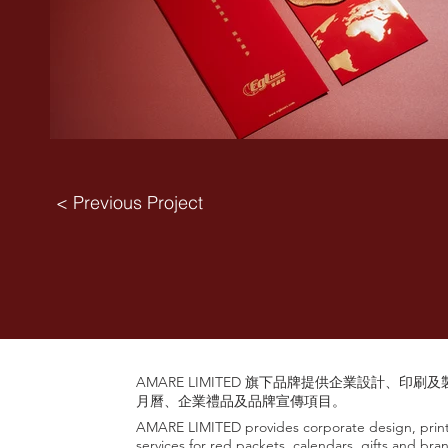
< Previous Project
AMARE LIMITED 旗下品牌提供企業設計、印
月曆、企業禮品及品牌宣傳項目。
AMARE LIMITED provides corporate design, prin
services for red packets, calendars, gifts and bra