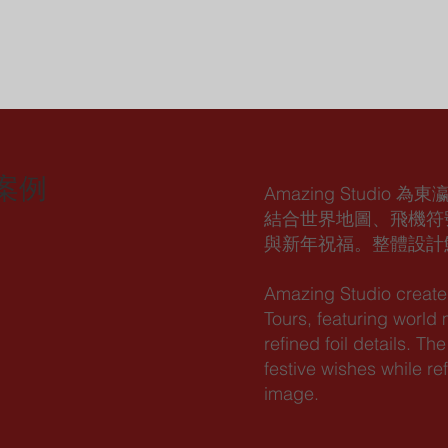
封案例
Amazing Stud
結合世界地圖、飛機符
與新年祝福。整體設計
Amazing Studio created
Tours, featuring world
refined foil details. 
festive wishes while re
image.